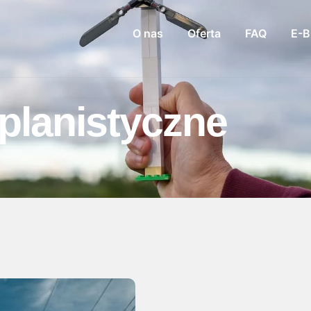
O nas
Oferta
FAQ
E-
 planistyczne