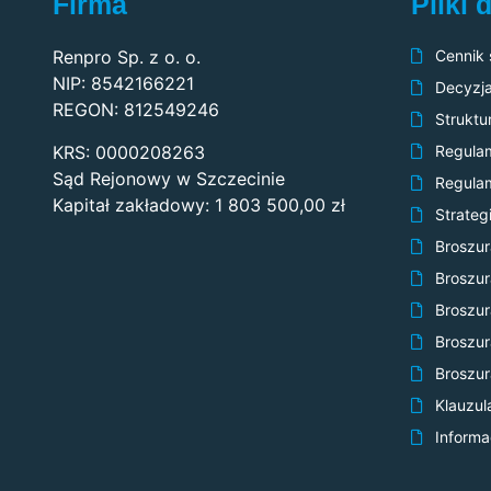
Firma
Pliki 
Renpro Sp. z o. o.
Cennik
NIP: 8542166221
Decyzja
REGON: 812549246
Struktu
KRS: 0000208263
Regulam
Sąd Rejonowy w Szczecinie
Regulam
Kapitał zakładowy: 1 803 500,00 zł
Strate
Broszur
Broszur
Broszur
Broszur
Broszura
Klauzul
Informa